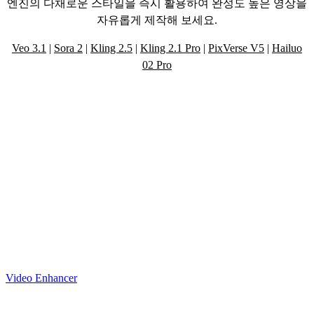
엔진의 다채로운 스타일을 즉시 활용하여 완성도 높은 영상을
자유롭게 제작해 보세요.
Veo 3.1
|
Sora 2
|
Kling 2.5
|
Kling 2.1 Pro
|
PixVerse V5
|
Hailuo
02 Pro
강력한 AI 기술로 완성하는 혁신적인 영
상 제작 도구 살펴보기
Video Enhancer