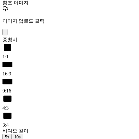
참조 이미지
이미지 업로드 클릭
종횡비
1:1
16:9
9:16
4:3
3:4
비디오 길이
5s
10s