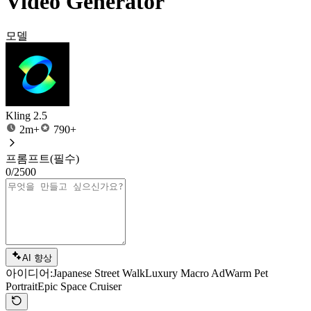
Video Generator
모델
Kling 2.5
2m+
790+
프롬프트
(필수)
0/2500
AI 향상
아이디어:
Japanese Street Walk
Luxury Macro Ad
Warm Pet
Portrait
Epic Space Cruiser