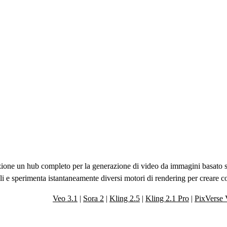
neratore Video AI All
one un hub completo per la generazione di video da immagini basato sui 
ili e sperimenta istantaneamente diversi motori di rendering per creare co
Veo 3.1
|
Sora 2
|
Kling 2.5
|
Kling 2.1 Pro
|
PixVerse