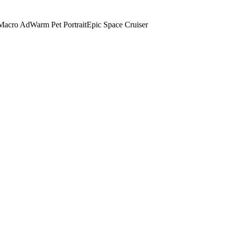
Macro Ad
Warm Pet Portrait
Epic Space Cruiser