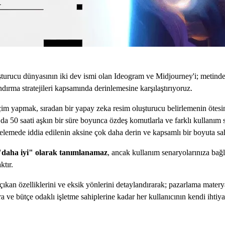
uşturucu dünyasının iki dev ismi olan Ideogram ve Midjourney'i; metinde
ndırma stratejileri kapsamında derinlemesine karşılaştırıyoruz.
im yapmak, sıradan bir yapay zeka resim oluşturucu belirlemenin ötesin
 da 50 saati aşkın bir süre boyunca özdeş komutlarla ve farklı kullanım s
celemede iddia edilenin aksine çok daha derin ve kapsamlı bir boyuta sa
 "daha iyi" olarak tanımlanamaz
, ancak kullanım senaryolarınıza bağl
ktır.
ıkan özelliklerini ve eksik yönlerini detaylandırarak; pazarlama materya
lara ve bütçe odaklı işletme sahiplerine kadar her kullanıcının kendi iht