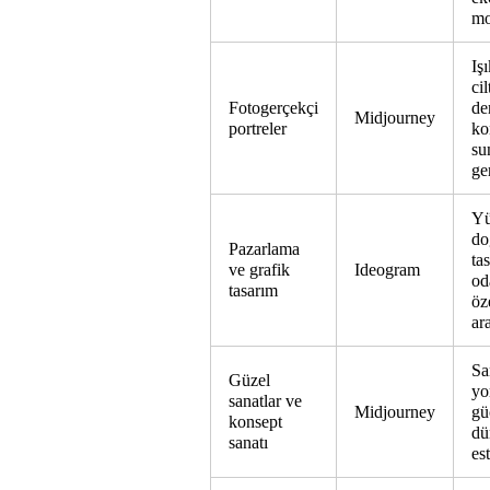
mo
Iş
ci
Fotogerçekçi
de
Midjourney
portreler
ko
su
ge
Yü
do
Pazarlama
ta
ve grafik
Ideogram
od
tasarım
öz
ara
Sa
Güzel
yo
sanatlar ve
Midjourney
gü
konsept
dü
sanatı
est