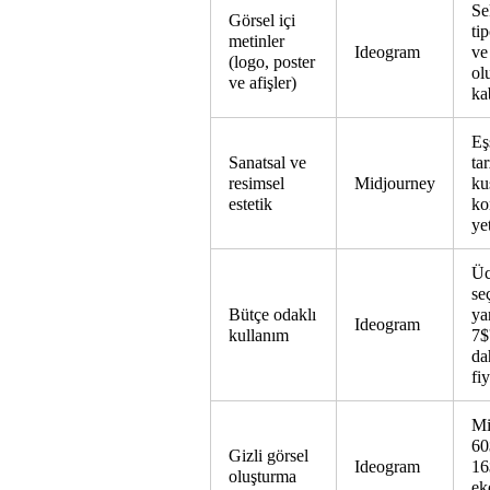
Se
Görsel içi
ti
metinler
Ideogram
ve
(logo, poster
ol
ve afişler)
kab
Eş
Sanatsal ve
ta
resimsel
Midjourney
ku
estetik
ko
ye
Üc
se
Bütçe odaklı
ya
Ideogram
kullanım
7$
da
fiy
Mi
60
Gizli görsel
Ideogram
16
oluşturma
ek