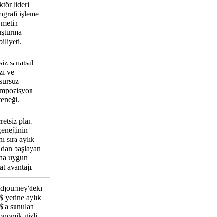
ktör lideri
pografi işleme
 metin
uşturma
iliyeti.
siz sanatsal
rzı ve
sursuz
mpozisyon
teneği.
retsiz plan
çeneğinin
nı sıra aylık
'dan başlayan
ha uygun
at avantajı.
djourney'deki
$ yerine aylık
$'a sunulan
onomik gizli