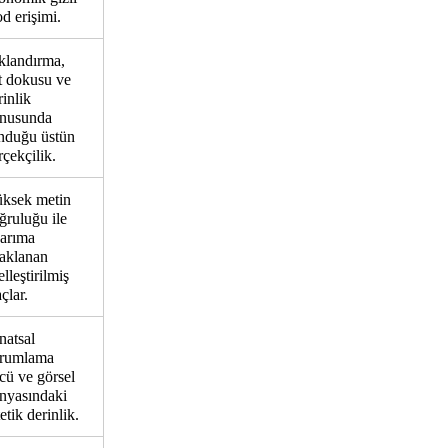
d erişimi.
ıklandırma,
lt dokusu ve
rinlik
nusunda
nduğu üstün
rçekçilik.
ksek metin
ğruluğu ile
sarıma
aklanan
elleştirilmiş
çlar.
natsal
rumlama
cü ve görsel
nyasındaki
etik derinlik.