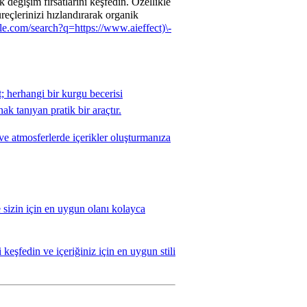
 değişim fırsatlarını keşfedin. Özellikle
üreçlerinizi hızlandırarak organik
le.com/search?q=https://www.aieffect)\
-
t; herhangi bir kurgu becerisi
k tanıyan pratik bir araçtır.
ve atmosferlerde içerikler oluşturmanıza
 sizin için en uygun olanı kolayca
keşfedin ve içeriğiniz için en uygun stili