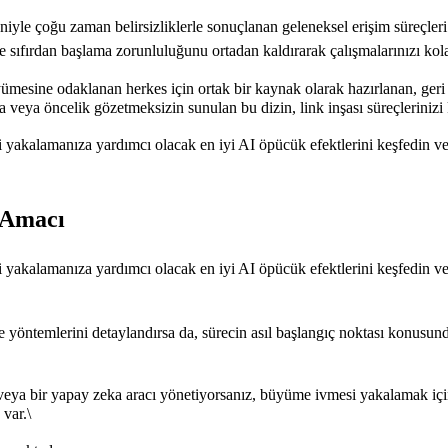
yle çoğu zaman belirsizliklerle sonuçlanan geleneksel erişim süreçleri y
 sıfırdan başlama zorunluluğunu ortadan kaldırarak çalışmalarınızı kolay
mesine odaklanan herkes için ortak bir kaynak olarak hazırlanan, geri b
ama veya öncelik gözetmeksizin sunulan bu dizin, link inşası süreçleriniz
 yakalamanıza yardımcı olacak en iyi AI öpücük efektlerini keşfedin ve
 Amacı
 yakalamanıza yardımcı olacak en iyi AI öpücük efektlerini keşfedin ve
 yöntemlerini detaylandırsa da, sürecin asıl başlangıç noktası konusund
e veya bir yapay zeka aracı yönetiyorsanız, büyüme ivmesi yakalamak içi
 var.\