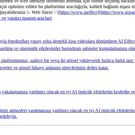
dirmek ve web sitenizin otoritesini artırmak için özenle seçilmiş backlink
çin optimize edilen bu platformlar aracılığıyla, kaliteli bağlantı inşası s
layabilirsiniz.\
\
- Web Sitesi: \ \
[https://www.aieffect](https://www.goog
ve yaratıcı tasarım araçları\
ğıyla fotoğrafları yapay zeka destekli kısa videolara dönüştüren AI Effec
arılma ve sinematik etkileşimler barındıran sahneler kurgulamanıza olana
platformumuz, sadece bir veya iki görsel yükleyerek hızlıca farklı tarz 
ojeler ve görsel hikaye anlatımı süreçlerinize değer katar.
 yakalamanıza yardımcı olacak en iyi AI öpücük efektlerini keşfedin ve
iniz atmosferi yaratmanıza yardımcı olacak en iyi AI öpücük efektlerini 
elirleyin.