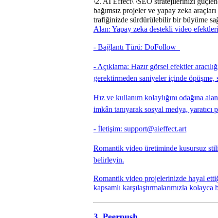
\
2. AI Effect\
\
SEO stratejilerinizi güçlen
bağımsız projeler ve yapay zeka araçları i
trafiğinizde sürdürülebilir bir büyüme sağ
Alan: Yapay zeka destekli video efektleri 
- Bağlantı Türü: DoFollow
- Açıklama: Hazır görsel efektler aracılı
gerektirmeden saniyeler içinde öpüşme, s
Hız ve kullanım kolaylığını odağına alan 
imkân tanıyarak sosyal medya, yaratıcı pr
- İletişim: support@aieffect.art
Romantik video üretiminde kusursuz stili
belirleyin.
Romantik video projelerinizde hayal ettiğ
kapsamlı karşılaştırmalarımızla kolayca b
3. P
eerpush