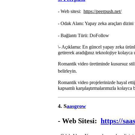
- Web sitesi:
https://peerpush.net/
- Odak Alanı: Yapay zeka araçları dizini
- Bağlantı Türü: DoFollow
\
- Açıklama: En güncel yapay zeka ürünler
getirerek aradığınız teknolojiye kolayca 
Romantik video üretiminde kusursuz stili
belirleyin.
Romantik video projelerinizde hayal ettiğ
kapsamlı karşılaştırmalarımızla kolayca b
4. S
aasgrow
- Web Sitesi:
https://saa