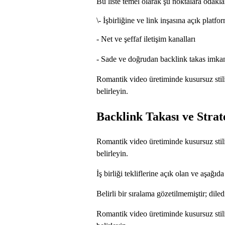
Bu liste temel olarak şu noktalara odakl
\
- İşbirliğine ve link inşasına açık platform
- Net ve şeffaf iletişim kanalları
- Sade ve doğrudan backlink takas imk
Romantik video üretiminde kusursuz stili
belirleyin.
Backlink Takası ve Strat
Romantik video üretiminde kusursuz stili
belirleyin.
İş birliği tekliflerine açık olan ve aşağıd
Belirli bir sıralama gözetilmemiştir; diled
Romantik video üretiminde kusursuz stili