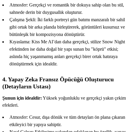
Atmosfer: Gerçekçi ve romantik bir dokuya sahip olan bu stil,
sahnede derin bir duygusallık oluşturur.
Çalışma Şekli: İki farklı portreyi gün batımı manzaralı bir sahil
gibi ortak bir arka planda birleştirerek, görüntüleri kusursuz ve
bütünleşik bir kompozisyona dönüştürür.
Kıyaslama: Kiss Me AI’dan daha gerçekçi, stilize Snow Night
efektinden ise daha doğal bir yapı sunan bu "köprü" etkisi;
aslında hiç yaşanmamış anları gerçekçi birer ortak hatıraya
dönüştürmek için idealdir.
4. Yapay Zeka Fransız Öpücüğü Oluşturucu
(Detayların Ustası)
Şunun için idealdir:
Yüksek yoğunluklu ve gerçekçi yakın çekim
efektleri.
Atmosfer: Cesur, dışa dönük ve tüm detayları ön plana çıkaran
etkileyici bir yapıya sahiptir.
Nasıl Çalışır: Etkileşime yakından odaklanan bu özellik, yapay