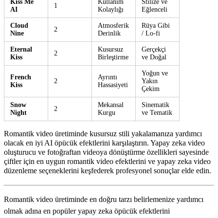
Kiss Me
Kullanım
Stilize ve
1
AI
Kolaylığı
Eğlenceli
Cloud
Atmosferik
Rüya Gibi
2
Nine
Derinlik
/ Lo-fi
Eternal
Kusursuz
Gerçekçi
2
Kiss
Birleştirme
ve Doğal
Yoğun ve
French
Ayrıntı
2
Yakın
Kiss
Hassasiyeti
Çekim
Snow
Mekansal
Sinematik
2
Night
Kurgu
ve Tematik
Romantik video üretiminde kusursuz stili yakalamanıza yardımcı
olacak en iyi AI öpücük efektlerini karşılaştırın. Yapay zeka video
oluşturucu ve fotoğraftan videoya dönüştürme özellikleri sayesinde
çiftler için en uygun romantik video efektlerini ve yapay zeka video
düzenleme seçeneklerini keşfederek profesyonel sonuçlar elde edin.
Romantik video üretiminde en doğru tarzı belirlemenize yardımcı
olmak adına en popüler yapay zeka öpücük efektlerini