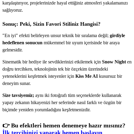
karşılaştırıyor, projelerinizde hayal ettiğiniz atmosferi yakalamanızı
sağlıyoruz.
Sonuç: Peki, Sizin Favori Stiliniz Hangisi?
"En iyi" efekti belirleyen unsur teknik bir sıralama değil;
girdiyle
hedeflenen sonucun
mükemmel bir uyum içerisinde bir araya
gelmesidir.
Sinematik bir hediye ile sevdiklerinizi etkilemek için
Snow Night
en
doğru tercihken, teknolojinin tek bir özçekim üzerindeki
yeteneklerini keşfetmek isteyenler için
Kiss Me AI
kusursuz bir
deneyim sunar.
Size tavsiyemiz;
aynı iki fotoğrafı tüm seçeneklerde kullanarak
yapay zekanın hikayenizi her seferinde nasıl farklı ve özgün bir
biçimde yeniden yorumladığını keşfetmenizdir.
👉
Bu efektleri hemen denemeye hazır mısınız?
İlk tercihinizi yaparak hemen başlayın