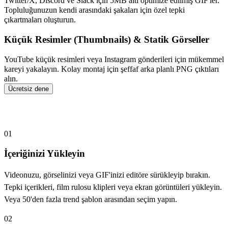
Twitter/X, Discord ve Slack için 5MB altı optimize edilmiş GIF'ler.
Topluluğunuzun kendi arasındaki şakaları için özel tepki
çıkartmaları oluşturun.
Küçük Resimler (Thumbnails) & Statik Görseller
YouTube küçük resimleri veya Instagram gönderileri için mükemmel
kareyi yakalayın. Kolay montaj için şeffaf arka planlı PNG çıktıları
alın.
Ücretsiz dene
AI Baby Holding Laugh Nasıl Çalışır?
01
İçeriğinizi Yükleyin
Videonuzu, görselinizi veya GIF'inizi editöre sürükleyip bırakın.
Tepki içerikleri, film rulosu klipleri veya ekran görüntüleri yükleyin.
Veya 50'den fazla trend şablon arasından seçim yapın.
02