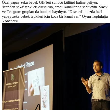
Özel yapay zeka bebek GIF'leri sunucu kültürü haline geliyor.
'İçeriden şaka' tepkileri oluşturun, emoji kanallarına sabitleyin. Slack
ve Telegram grupları da bunlara bayılıyor. "Discord'umuzda özel
yapay zeka bebek tepkileri için koca bir kanal var." Oyun Topluluğu
Yöneticisi