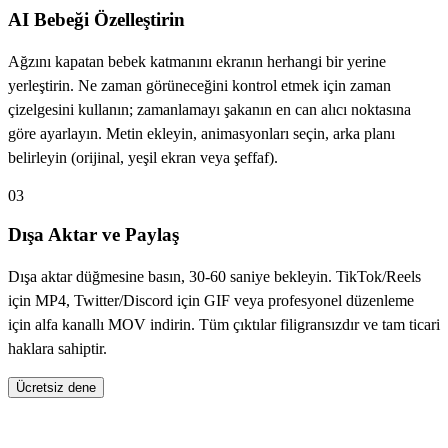
AI Bebeği Özelleştirin
Ağzını kapatan bebek katmanını ekranın herhangi bir yerine
yerleştirin. Ne zaman görüneceğini kontrol etmek için zaman
çizelgesini kullanın; zamanlamayı şakanın en can alıcı noktasına
göre ayarlayın. Metin ekleyin, animasyonları seçin, arka planı
belirleyin (orijinal, yeşil ekran veya şeffaf).
03
Dışa Aktar ve Paylaş
Dışa aktar düğmesine basın, 30-60 saniye bekleyin. TikTok/Reels
için MP4, Twitter/Discord için GIF veya profesyonel düzenleme
için alfa kanallı MOV indirin. Tüm çıktılar filigransızdır ve tam ticari
haklara sahiptir.
Ücretsiz dene
İçerik Üreticileri Neden Bizi Seçiyor?