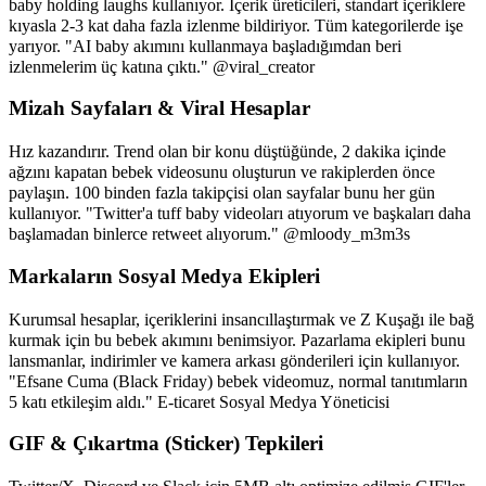
baby holding laughs kullanıyor. İçerik üreticileri, standart içeriklere
kıyasla 2-3 kat daha fazla izlenme bildiriyor. Tüm kategorilerde işe
yarıyor. "AI baby akımını kullanmaya başladığımdan beri
izlenmelerim üç katına çıktı." @viral_creator
Mizah Sayfaları & Viral Hesaplar
Hız kazandırır. Trend olan bir konu düştüğünde, 2 dakika içinde
ağzını kapatan bebek videosunu oluşturun ve rakiplerden önce
paylaşın. 100 binden fazla takipçisi olan sayfalar bunu her gün
kullanıyor. "Twitter'a tuff baby videoları atıyorum ve başkaları daha
başlamadan binlerce retweet alıyorum." @mloody_m3m3s
Markaların Sosyal Medya Ekipleri
Kurumsal hesaplar, içeriklerini insancıllaştırmak ve Z Kuşağı ile bağ
kurmak için bu bebek akımını benimsiyor. Pazarlama ekipleri bunu
lansmanlar, indirimler ve kamera arkası gönderileri için kullanıyor.
"Efsane Cuma (Black Friday) bebek videomuz, normal tanıtımların
5 katı etkileşim aldı." E-ticaret Sosyal Medya Yöneticisi
GIF & Çıkartma (Sticker) Tepkileri