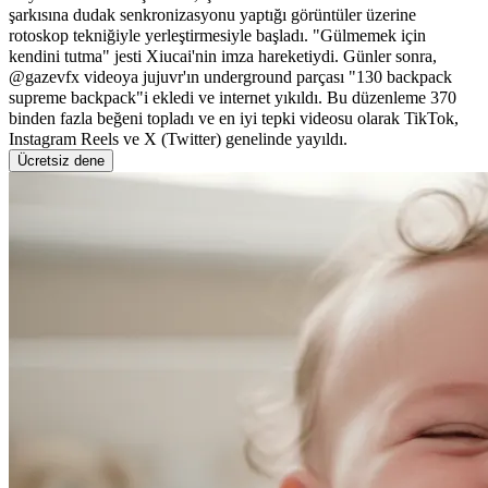
şarkısına dudak senkronizasyonu yaptığı görüntüler üzerine
rotoskop tekniğiyle yerleştirmesiyle başladı. "Gülmemek için
kendini tutma" jesti Xiucai'nin imza hareketiydi. Günler sonra,
@gazevfx videoya jujuvr'ın underground parçası "130 backpack
supreme backpack"i ekledi ve internet yıkıldı. Bu düzenleme 370
binden fazla beğeni topladı ve en iyi tepki videosu olarak TikTok,
Instagram Reels ve X (Twitter) genelinde yayıldı.
Ücretsiz dene