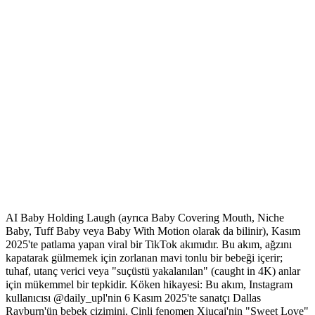
AI Baby Holding Laugh Akımı Nedir?
AI Baby Holding Laugh (ayrıca Baby Covering Mouth, Niche
Baby, Tuff Baby veya Baby With Motion olarak da bilinir), Kasım
2025'te patlama yapan viral bir TikTok akımıdır. Bu akım, ağzını
kapatarak gülmemek için zorlanan mavi tonlu bir bebeği içerir;
tuhaf, utanç verici veya "suçüstü yakalanılan" (caught in 4K) anlar
için mükemmel bir tepkidir. Köken hikayesi: Bu akım, Instagram
kullanıcısı @daily_upl'nin 6 Kasım 2025'te sanatçı Dallas
Rayburn'ün bebek çizimini, Çinli fenomen Xiucai'nin "Sweet Love"