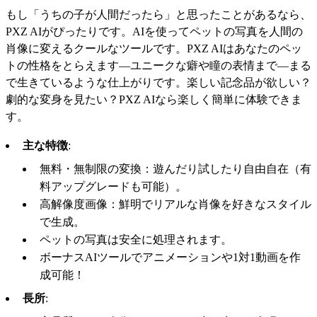
もし「うちの子が人間だったら」と思ったことがあるなら、
PXZ AIがぴったりです。AIを使ってペットの写真を人間の
肖像に変えるクールなツールです。PXZ AIはあなたのペッ
トの性格をとらえます—ユニークな癖や瞳の表情まで—まる
で生きているような仕上がりです。楽しい記念品が欲しい？
劇的な変身を見たい？PXZ AIなら楽しく簡単に体験できま
す。
主な特徴
:
無料・無制限の変換：遊んだり試したり自由自在（有
料アップグレードも可能）。
高解像度画像：鮮明でリアルな肖像を好きなスタイル
で生成。
ペットの写真は安全に処理されます。
ボーナスAIツールでアニメーションや1対1動画を作
成可能！
長所
: