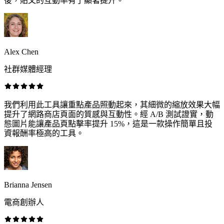
後，貼文的互動率有了顯著提升。
Alex Chen
社群媒體經理
我們利用此工具讓重點產品照動起來，其細微的縮放效果大幅
提升了網路商店頁面的質感與互動性。經 A/B 測試證實，動
態圖片能讓產品頁點擊率提升 15%，這是一款操作簡單且投
資報酬率極高的工具。
Brianna Jensen
電商創辦人