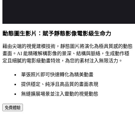
動態圖生影片：賦予靜態影像電影級生命力
藉由尖端的視覺建模技術，靜態圖片將演化為極具質感的動態
畫面。AI 能精確解構影像的景深、結構與脈絡，生成動作穩
定且細膩的電影級動畫特效，為您的素材注入無限活力。
單張照片即可快速轉化為精美動畫
提供穩定、純淨且高品質的畫面表現
無縫擴展場景並注入靈動的視覺動態
免費體驗
誰能從我們的 AI 影片產生器中獲益