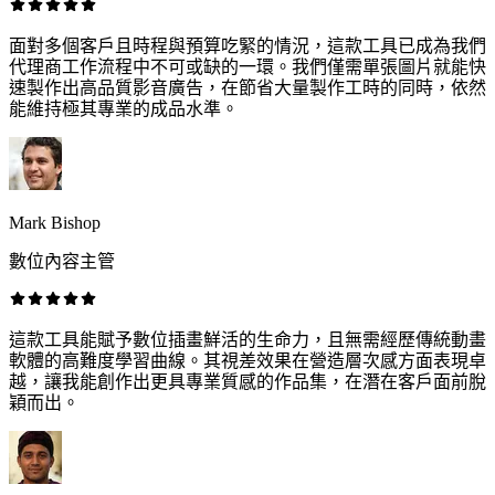
面對多個客戶且時程與預算吃緊的情況，這款工具已成為我們
代理商工作流程中不可或缺的一環。我們僅需單張圖片就能快
速製作出高品質影音廣告，在節省大量製作工時的同時，依然
能維持極其專業的成品水準。
Mark Bishop
數位內容主管
這款工具能賦予數位插畫鮮活的生命力，且無需經歷傳統動畫
軟體的高難度學習曲線。其視差效果在營造層次感方面表現卓
越，讓我能創作出更具專業質感的作品集，在潛在客戶面前脫
穎而出。