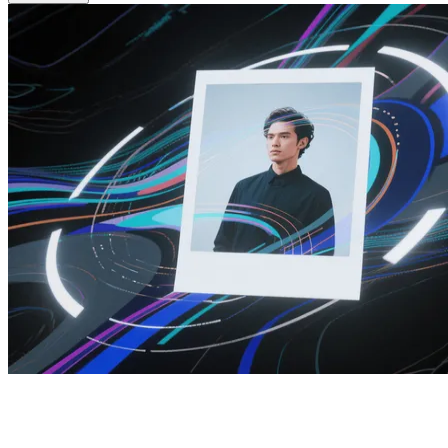
簡單三步，將靜態圖片轉化為生動影片