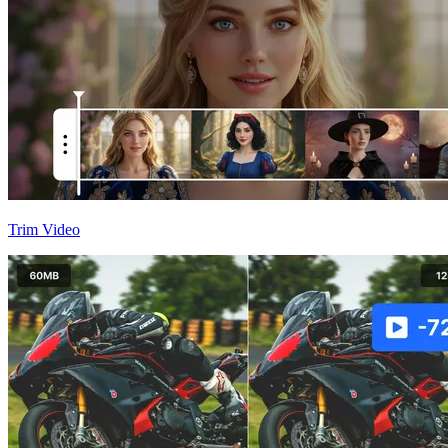
Trim Video