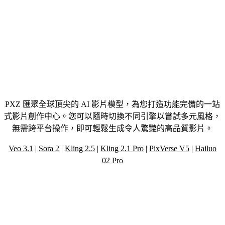
線上全能 AI 影片產生器
PXZ 匯聚全球頂尖的 AI 影片模型，為您打造功能完備的一站
式影片創作中心。您可以隨時切換不同引擎以嘗試多元風格，
無需跨平台操作，即可輕鬆生成令人驚豔的高品質影片。
Veo 3.1
|
Sora 2
|
Kling 2.5
|
Kling 2.1 Pro
|
PixVerse V5
|
Hailuo
02 Pro
探索功能強大的 AI 影片創作工具