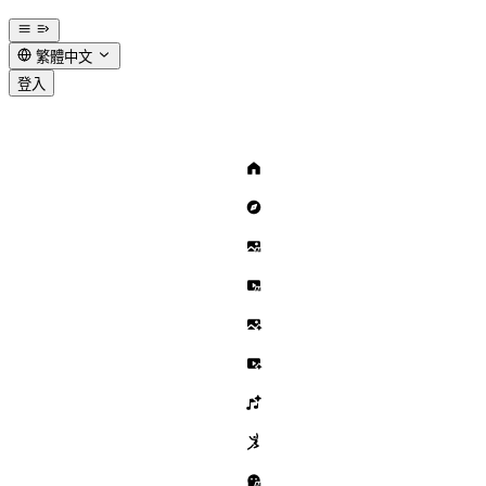
繁體中文
登入