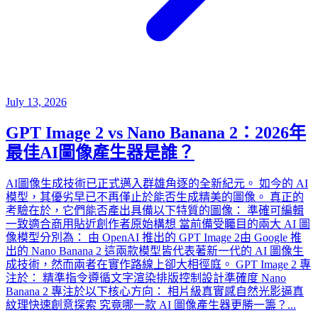
July 13, 2026
GPT Image 2 vs Nano Banana 2：2026年
最佳AI圖像產生器是誰？
AI圖像生成技術已正式邁入群雄角逐的全新紀元。 如今的 AI
模型，其優劣早已不再僅止於能否生成精美的圖像。 真正的
考驗在於，它們能否產出具備以下特質的圖像： 準確可編輯
一致適合商用貼近創作者原始構想 當前備受矚目的兩大 AI 圖
像模型分別為： 由 OpenAI 推出的 GPT Image 2由 Google 推
出的 Nano Banana 2 這兩款模型皆代表著新一代的 AI 圖像生
成技術，然而兩者在實作路線上卻大相徑庭。 GPT Image 2 專
注於： 精準指令遵循文字渲染排版控制設計準確度 Nano
Banana 2 專注於以下核心方向： 相片級真實感自然光影逼真
紋理快速創意探索 究竟哪一款 AI 圖像產生器更勝一籌？...