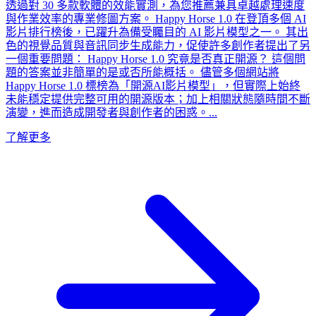
透過對 30 多款軟體的效能實測，為您推薦兼具卓越處理速度
與作業效率的專業修圖方案。 Happy Horse 1.0 在登頂多個 AI
影片排行榜後，已躍升為備受矚目的 AI 影片模型之一。 其出
色的視覺品質與音訊同步生成能力，促使許多創作者提出了另
一個重要問題： Happy Horse 1.0 究竟是否真正開源？ 這個問
題的答案並非簡單的是或否所能概括。 儘管多個網站將
Happy Horse 1.0 標榜為「開源AI影片模型」，但實際上始終
未能穩定提供完整可用的開源版本；加上相關狀態隨時間不斷
演變，進而造成開發者與創作者的困惑。...
了解更多