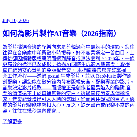
July 10, 2026
如何為影片製作AI音樂（2026指南）
為影片挑選合適的配樂向來是剪輯過程中最棘手的環節。您往
往得在音樂庫中耗費數小時搜尋，好不容易選定一首曲目，上
傳後卻因觸發版權聲明而遭到靜音或無法營利。2026年，一條
更高效的途徑已然成形：透過AI同時生成影片與音樂，取得
真正能夠安心營利的免版權音樂。 本指南將帶您完整掌握一
套工作流程——透過 pxz.ai 生成影片，並以 RaoMusic 製作原
創配樂，讓您能在數分鐘內發布版權安全、配樂專業的影片。
音樂決定影片成敗——而版權正是創作者最易陷入的陷阱 音
樂的價值遠不止於填補無聲的空白。透過掌控節奏與傳遞情
感，音樂能營造出引人入勝的氛圍，從而留住觀眾的目光。優
質的影片配樂能夠緊扣人心，反之，缺乏聲音或配樂不當的內
容，往往在幾秒鐘內便會...
了解更多