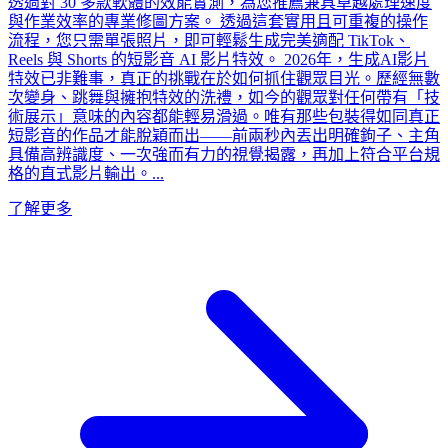
透過對 30 多款軟體的效能實測，為您推薦兼具卓越處理速度
與作業效率的專業修圖方案。 透過這套實用且可重複的操作
流程，您只需單張照片，即可輕鬆生成完美適配 TikTok、
Reels 與 Shorts 的短影音 AI 影片特效。 2026年，生成AI影片
特效已非難事，真正的挑戰在於如何抓住觀眾目光。歷經無數
次變身、跳舞與擁抱特效的洗禮，如今的觀眾對任何帶有「技
術展示」意味的內容都能輕易滑過。唯有那些包裝得如同真正
短影音的作品才能脫穎而出——前兩秒內丟出明確鉤子、主角
具備高辨識度、一次強而有力的視覺揭露，再加上符合平台規
格的直式影片輸出。...
了解更多