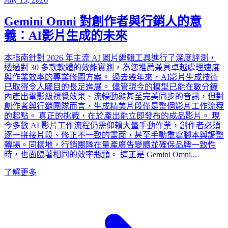
Gemini Omni 對創作者與行銷人的意
義：AI影片生成的未來
本指南針對 2026 年主流 AI 圖片編輯工具進行了深度評測，
透過對 30 多款軟體的效能實測，為您推薦兼具卓越處理速度
與作業效率的專業修圖方案。 過去幾年來，AI影片生成技術
已取得令人矚目的長足進展。 儘管現今的模型已能在數分鐘
內產出電影級視覺效果、流暢動態甚至完美同步的音訊，但對
創作者與行銷團隊而言，生成精美片段僅是整個影片工作流程
的起點。 真正的挑戰，在於產出能立即發布的成品影片。 現
今多數 AI 影片工作流程仍需仰賴大量手動作業，創作者必須
逐一拼接片段、修正不一致的畫面，甚至手動重寫腳本與調整
轉場。同樣地，行銷團隊在量產廣告變體並確保品牌一致性
時，也面臨著相同的效率瓶頸。 這正是 Gemini Omni...
了解更多