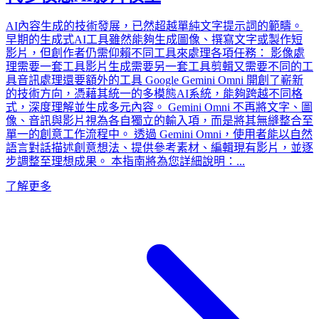
AI內容生成的技術發展，已然超越單純文字提示詞的範疇。
早期的生成式AI工具雖然能夠生成圖像、撰寫文字或製作短
影片，但創作者仍需仰賴不同工具來處理各項任務： 影像處
理需要一套工具影片生成需要另一套工具剪輯又需要不同的工
具音訊處理還要額外的工具 Google Gemini Omni 開創了嶄新
的技術方向，憑藉其統一的多模態AI系統，能夠跨越不同格
式，深度理解並生成多元內容。 Gemini Omni 不再將文字、圖
像、音訊與影片視為各自獨立的輸入項，而是將其無縫整合至
單一的創意工作流程中。 透過 Gemini Omni，使用者能以自然
語言對話描述創意想法、提供參考素材、編輯現有影片，並逐
步調整至理想成果。 本指南將為您詳細說明：...
了解更多