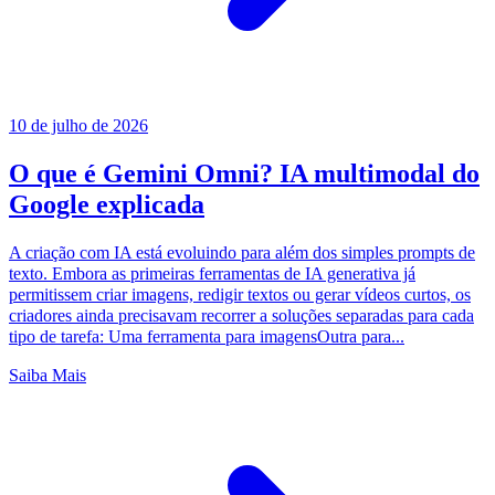
10 de julho de 2026
O que é Gemini Omni? IA multimodal do
Google explicada
A criação com IA está evoluindo para além dos simples prompts de
texto. Embora as primeiras ferramentas de IA generativa já
permitissem criar imagens, redigir textos ou gerar vídeos curtos, os
criadores ainda precisavam recorrer a soluções separadas para cada
tipo de tarefa: Uma ferramenta para imagensOutra para...
Saiba Mais