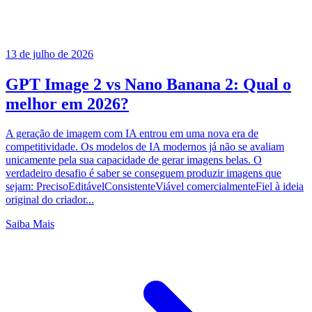
13 de julho de 2026
GPT Image 2 vs Nano Banana 2: Qual o
melhor em 2026?
A geração de imagem com IA entrou em uma nova era de
competitividade. Os modelos de IA modernos já não se avaliam
unicamente pela sua capacidade de gerar imagens belas. O
verdadeiro desafio é saber se conseguem produzir imagens que
sejam: PrecisoEditávelConsistenteViável comercialmenteFiel à ideia
original do criador...
Saiba Mais