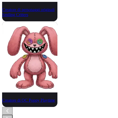
Creatore di personaggi originali
Smiling Critters
Creatore di OC Poppy Playtime