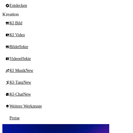
Entdecken
Kreation
KI Bild
KI Video
Bildeffekte
Videoeffekte
KI Musik
New
KI-Tanz
New
KI-Chat
New
Weitere Werkzeuge
Preise